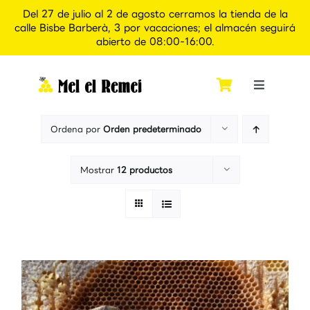
Del 27 de julio al 2 de agosto cerramos la tienda de la
calle Bisbe Barberà, 3 por vacaciones; el almacén seguirá
abierto de 08:00-16:00.
Saltar
al
contenido
Toggle
Navigati
Inicio
Ordena por
Orden predeterminado
Quiénes somos
Mostrar
12 productos
Tienda
Apiexperience Alcover
Contacto