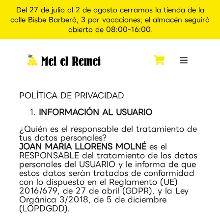
Del 27 de julio al 2 de agosto cerramos la tienda de la
calle Bisbe Barberà, 3 por vacaciones; el almacén seguirá
abierto de 08:00-16:00.
Saltar
al
contenido
Toggle
Navigati
Inicio
POLÍTICA DE PRIVACIDAD
INFORMACIÓN AL USUARIO
Quiénes somos
¿Quién es el responsable del tratamiento de
tus datos personales?
JOAN MARIA LLORENS MOLNÉ
es el
Tienda
RESPONSABLE del tratamiento de los datos
personales del USUARIO y le informa de que
estos datos serán tratados de conformidad
con lo dispuesto en el Reglamento (UE)
Apiexperience Alcover
2016/679, de 27 de abril (GDPR), y la Ley
Orgánica 3/2018, de 5 de diciembre
(LOPDGDD).
Contacto