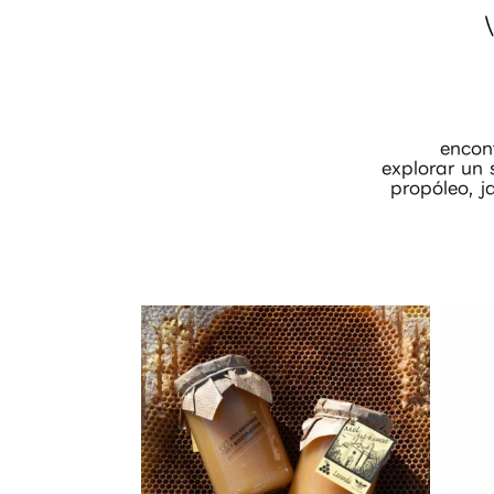
encon
explorar un 
propóleo, j
al carrito
Añadir al carrito
alles
Detalles