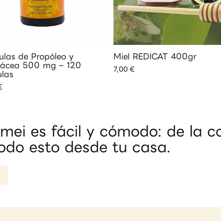
las de Propóleo y
Miel REDICAT 400gr
nácea 500 mg – 120
7,00
€
ulas
€
ei es fácil y cómodo: de la co
odo esto desde tu casa.