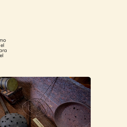
ómo
el
ara
el