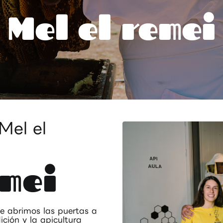
Mel el remei
Mel el
emei
te abrimos las puertas a
ción y la apicultura