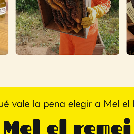
Safari de abejas
Saber más →
ué vale la pena elegir a Mel el
Mel el remei