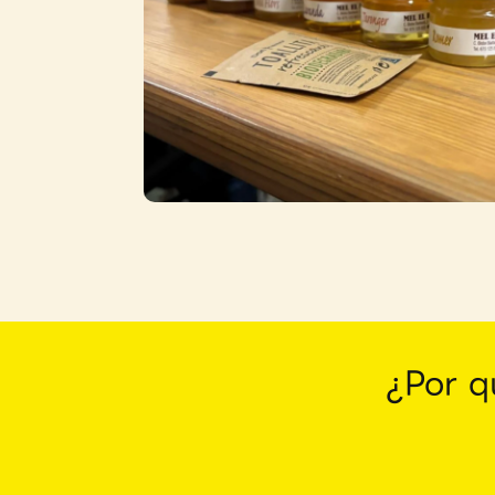
das de
Cata dirigida de miel
Saber más →
¿Por q