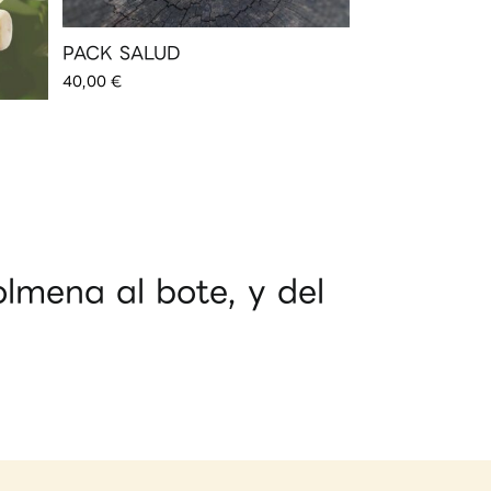
PACK SALUD
40,00
€
Miel bioacti
10,00
€
lmena al bote, y del