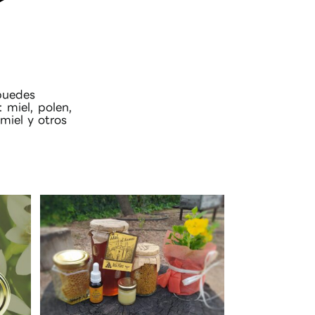
puedes
 miel, polen,
miel y otros
Añadir al carrito
Añ
Detalles