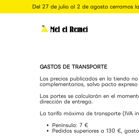
Del 27 de julio al 2 de agosto cerramos l
Saltar
al
contenido
GASTOS
DE
TRANSPORTE
Los precios publicados en la tienda no
complementarias, salvo pacto expreso p
Los portes se calcularán en el momento
dirección de entrega.
La tarifa máxima de transporte (IVA inc
Península: 7 €
Pedidos superiores a 130 €, gasto