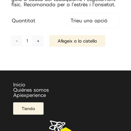
físic. Recomanada per a l’estrès i l’ansietat.
Quantitat

Afegeix a la cistella
quantitat
de
Mel
cristal·litzada
de
Romaní
Inicio
Quiénes somos
Apiexperience
Tienda