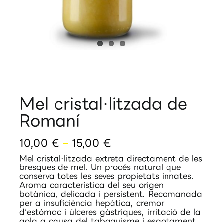
Mel cristal·litzada de
Romaní
Interval
10,00
€
–
15,00
€
de
Mel cristal·litzada extreta directament de les
preus:
bresques de mel. Un procés natural que
10,00 €
conserva totes les seves propietats innates.
a
Aroma característica del seu origen
botànica, delicada i persistent. Recomanada
15,00 €
per a insuficiència hepàtica, cremor
d’estómac i úlceres gàstriques, irritació de la
gola a causa del tabaquisme i esgotament