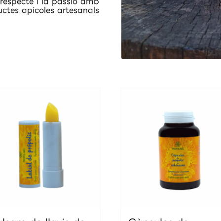
l respecte i la passió amb
uctes apícoles artesanals