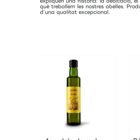
expliquen una història: la dedicació, e
què treballem les nostres abelles. Prod
d’una qualitat excepcional.