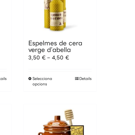
Espelmes de cera
verge d’abella
Interval
3,50
€
–
4,50
€
de
preus:
3,50 €
Aquest
a
Selecciona
Details
ails
producte
4,50 €
opcions
té
diverses
variants.
Les
opcions
es
poden
triar
a