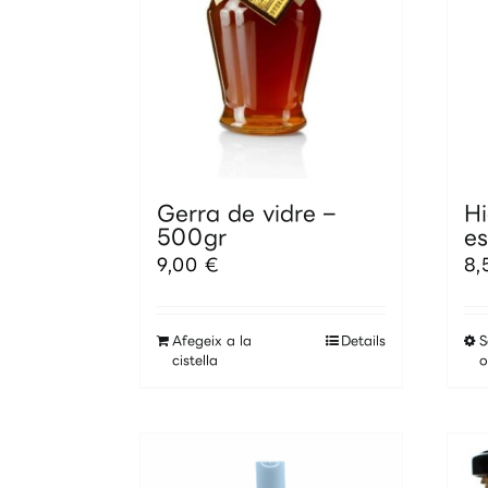
Gerra de vidre –
H
500gr
es
9,00
€
8
Afegeix a la
Details
S
cistella
o