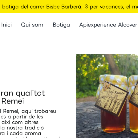
la botiga del carrer Bisbe Barberà, 3 per vacances, el
Inici
Qui som
Botiga
Apiexperience Alcover
ran qualitat
l Remei
l Remei, aquí trobareu
s a partir de les
 així com altres
la nostra tradició
ura i cada aroma