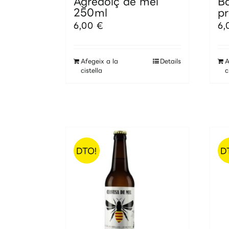
Agredolç de mel
Bà
250ml
pr
6,00
€
6
Afegeix a la
Details
A
cistella
c
DTO!
D