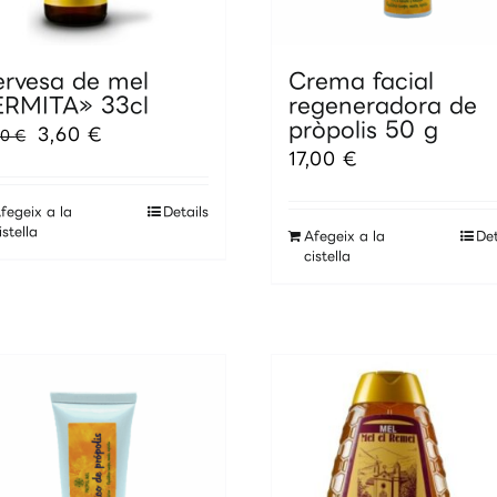
ervesa de mel
Crema facial
ERMITA» 33cl
regeneradora de
pròpolis 50 g
El
El
3,60
€
00
€
preu
preu
17,00
€
original
actual
era:
és:
4,00 €.
3,60 €.
fegeix a la
Details
istella
Afegeix a la
Det
cistella