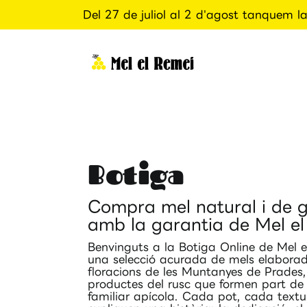
Del 27 de juliol al 2 d'agost tanquem 
Skip
to
content
Botiga
Compra mel natural i de g
amb la garantia de Mel e
Benvinguts a la Botiga Online de Mel e
una selecció acurada de mels elaborade
floracions de les Muntanyes de Prades,
productes del rusc que formen part de 
familiar apícola. Cada pot, cada text