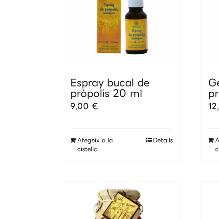
Espray bucal de
G
pròpolis 20 ml
pr
9,00
€
12
Afegeix a la
Details
A
cistella
c