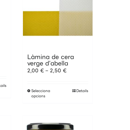
Làmina de cera
verge d’abella
al
Interval
2,00
€
–
2,50
€
de
€
preus:
2,00 €
ails
 €
Aquest
a
Selecciona
Details
producte
2,50 €
opcions
té
diverses
variants.
Les
opcions
es