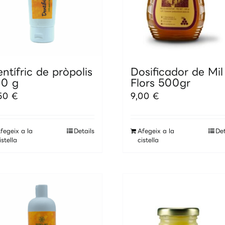
ntífric de pròpolis
Dosificador de Mil
00 g
Flors 500gr
,50
€
9,00
€
fegeix a la
Details
Afegeix a la
Det
istella
cistella