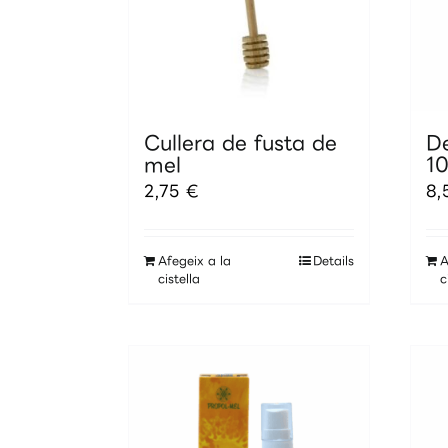
Cullera de fusta de
De
mel
1
2,75
€
8
Afegeix a la
Details
A
cistella
c