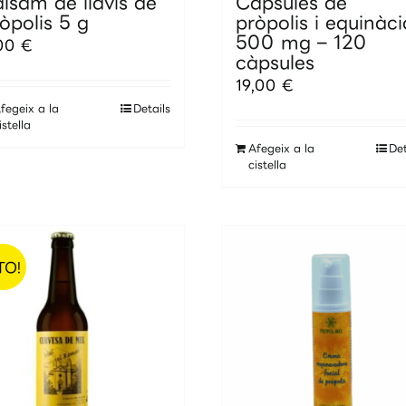
lsam de llavis de
Càpsules de
òpolis 5 g
pròpolis i equinàci
500 mg – 120
,00
€
càpsules
19,00
€
fegeix a la
Details
istella
Afegeix a la
Det
cistella
TO!