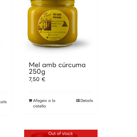
poden
triar
a
la
pàgina
del
producte
Mel amb cúrcuma
250g
7,50
€
Afegeix a la
Details
ails
cistella
Out of stock