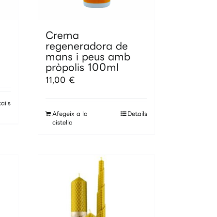
Crema
regeneradora de
mans i peus amb
pròpolis 100ml
11,00
€
ails
Afegeix a la
Details
cistella