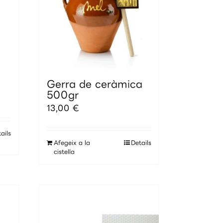
la
pàgina
del
producte
Gerra de ceràmica
500gr
13,00
€
ails
Afegeix a la
Details
cistella