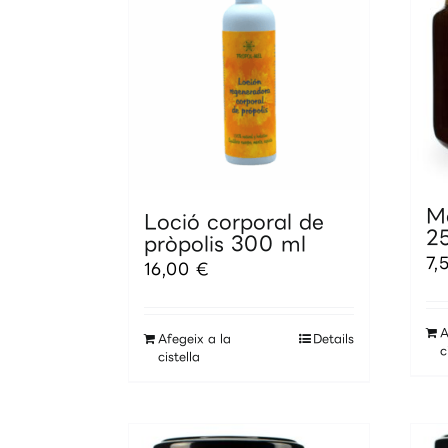
M
Loció corporal de
2
pròpolis 300 ml
7,
16,00
€
A
Afegeix a la
Details
c
cistella