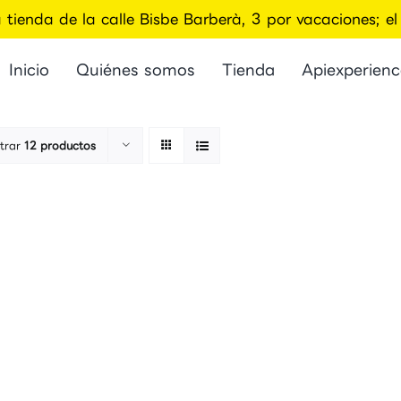
a tienda de la calle Bisbe Barberà, 3 por vacaciones; 
Inicio
Quiénes somos
Tienda
Apiexperienc
trar
12 productos