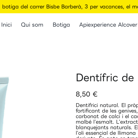
la botiga del carrer Bisbe Barberà, 3 per vacances, el
Inici
Qui som
Botiga
Apiexperience Alcover
Dentífric de
8,50
€
Dentifrici natural. El pr
fortificant de les genives
carbonat de calci i el c
malbé l’esmalt. L’extrac
blanquejants naturals. El 
l’oli essencial de llimon