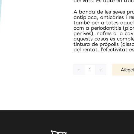
derivats. És apte en tr
A banda de les seves pro
antiplaca, anticàries i r
també per a totes aquell
com a periodontitis (pior
genives), nafres a la cavi
aquests casos es complem
tintura de pròpolis (diss
del rentat, l’efectivitat 
Afegei
quantitat
de
Dentífric
de
pròpolis
100
g