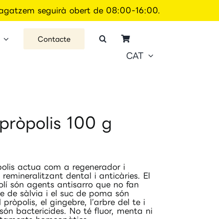
 magatzem seguirà obert de 08:00-16:00.
Contacte
CAT
 pròpolis 100 g
òpolis actua com a regenerador i
, remineralitzant dental i anticàries. El
aolí són agents antisarro que no fan
te de sàlvia i el suc de poma són
pròpolis, el gingebre, l’arbre del te i
a són bactericides. No té fluor, menta ni