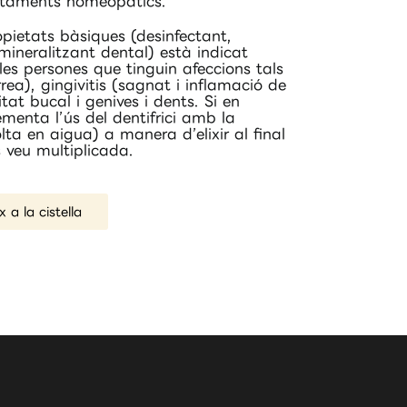
actaments homeopàtics.
pietats bàsiques (desinfectant,
emineralitzant dental) està indicat
es persones que tinguin afeccions tals
rea), gingivitis (sagnat i inflamació de
tat bucal i genives i dents. Si en
enta l’ús del dentifrici amb la
olta en aigua) a manera d’elixir al final
es veu multiplicada.
x a la cistella