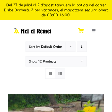
Del 27 de juliol al 2 d'agost tanquem la botiga del carrer
Bisbe Barberà, 3 per vacances, el magatzem seguirà obert
de 08:00-16:00.
Skip
to
content
Toggle
Navigati
Inici
Sort by
Default Order
Qui som
Show
12 Products
Botiga
Apiexperience Alcover
Contacte