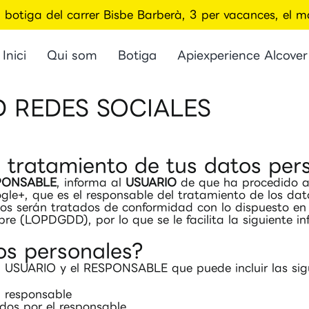
la botiga del carrer Bisbe Barberà, 3 per vacances, el
Inici
Qui som
Botiga
Apiexperience Alcover
D REDES SOCIALES
l tratamiento de tus datos per
PONSABLE
, informa al
USUARIO
de que ha procedido a 
gle+, que es el responsable del tratamiento de los dat
atos serán tratados de conformidad con lo dispuesto e
e (LOPDGDD), por lo que se le facilita la siguiente in
os personales?
el USUARIO y el RESPONSABLE que puede incluir las sig
l responsable
dos por el responsable