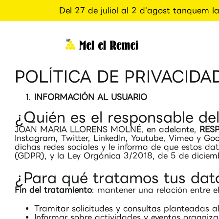
Del 27 de juliol al 2 d'agost tanquem 
Skip
to
content
POLÍTICA DE PRIVACIDA
INFORMACIÓN AL USUARIO
¿Quién es el responsable de
JOAN MARIA LLORENS MOLNÉ, en adelante,
RES
Instagram, Twitter, LinkedIn, Youtube, Vimeo y Goo
dichas redes sociales y le informa de que estos d
(GDPR), y la Ley Orgánica 3/2018, de 5 de diciembr
¿Para qué tratamos tus dat
Fin del tratamiento
: mantener una relación entre 
Tramitar solicitudes y consultas planteadas a
Informar sobre actividades y eventos organiza