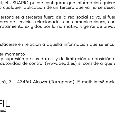
cial, el USUARIO puede configurar qué información quier
 cualquier aplicación de un tercero que ya no se desea 
onales a terceros fuera de la red social salvo, si fues
dores de servicios relacionados con comunicaciones, co
ratamiento exigidos por la normativa vigente de priva
isfacerse en relación a aquella información que se enc
uier momento
 y supresión de sus datos, y de limitación u oposición
autoridad de control (www.aepd.es) si considera que e
, 3 – 43460 Alcover (Tarragona). E-mail: info@
mele
FIL
es: