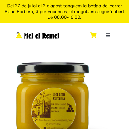
Del 27 de juliol al 2 d'agost tanquem la botiga del carrer
Bisbe Barberà, 3 per vacances, el magatzem seguirà obert
de 08:00-16:00.
Skip
to
content
Toggle
Navigati
Inici
Qui som
Botiga
Apiexperience Alcover
Contacte