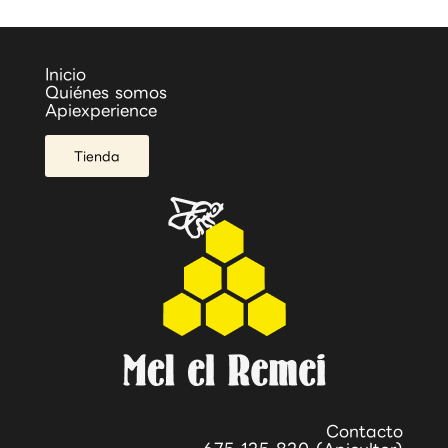
cúrcuma
250g
Inicio
Quiénes somos
Apiexperience
Tienda
Contacto