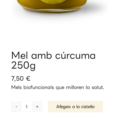
Mel amb cúrcuma
250g
7,50
€
Mels biofuncionals que milloren la salut.
Afegeix a la cistella
quantitat
de
Mel
amb