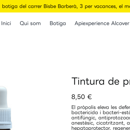
la botiga del carrer Bisbe Barberà, 3 per vacances, el
Inici
Qui som
Botiga
Apiexperience Alcover
Tintura de p
8,50
€
El pròpolis eleva les defe
bactericida i bacteri-està
antifúngic, antiprotozoa
anestèsic, cicatritzant, a
hepatoprotector, regener