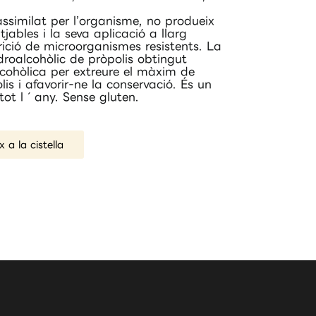
assimilat per l’organisme, no produeix
itjables i la seva aplicació a llarg
rició de microorganismes resistents. La
droalcohòlic de pròpolis obtingut
cohòlica per extreure el màxim de
lis i afavorir-ne la conservació. És un
tot l´any. Sense gluten.
x a la cistella