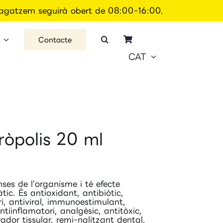
 magatzem seguirà obert de 08:00-16:00.
Contacte
CAT
ròpolis 20 ml
nses de l’organisme i té efecte
tic. És antioxidant, antibiòtic,
ri, antiviral, immunoestimulant,
ntiinflamatori, analgèsic, antitòxic,
ador tissular, remi-nalitzant dental,