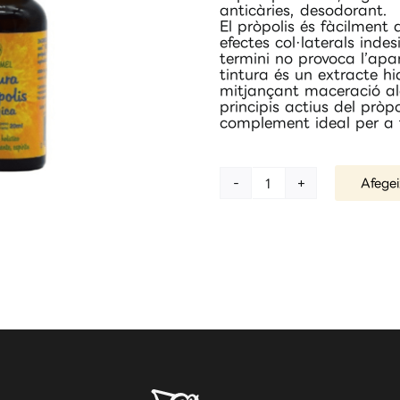
anticàries, desodorant.
El pròpolis és fàcilment 
efectes col·laterals indes
termini no provoca l’apa
tintura és un extracte hi
mitjançant maceració al
principis actius del pròpo
complement ideal per a 
Afegei
quantitat
de
Tintura
de
pròpolis
20
ml