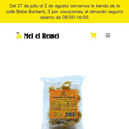
Del 27 de julio al 2 de agosto cerramos la tienda de la
calle Bisbe Barberà, 3 por vacaciones; el almacén seguirá
abierto de 08:00-16:00.
Saltar
al
contenido
Toggle
Navigati
Inicio
Quiénes somos
Tienda
Apiexperience Alcover
Contacto