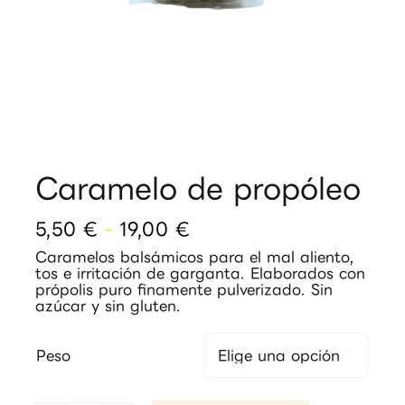
Caramelo de propóleo
Rango
5,50
€
-
19,00
€
de
Caramelos balsámicos para el mal aliento,
precios:
tos e irritación de garganta. Elaborados con
desde
própolis puro finamente pulverizado. Sin
5,50 €
azúcar y sin gluten.
hasta
19,00 €
Peso
