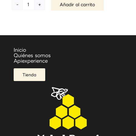
Añadir al carrito
Caramelo
de
propóleo
cantidad
Inicio
Quiénes somos
Apiexperience
Tienda