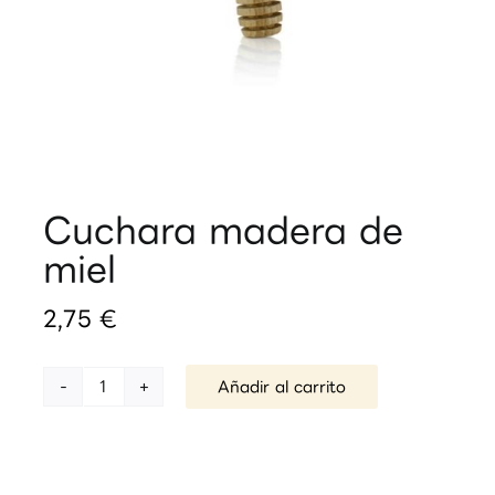
Cuchara madera de
miel
2,75
€
Añadir al carrito
Cuchara
madera
de
miel
cantidad