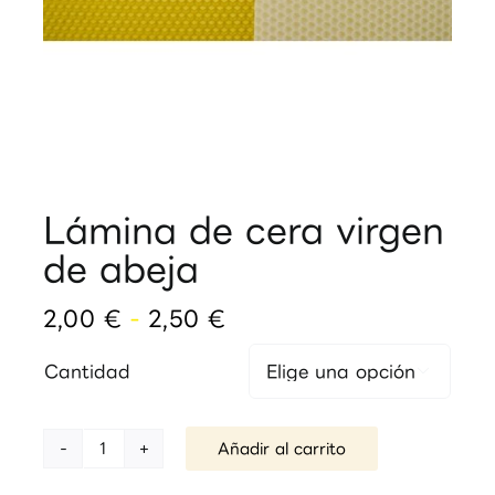
Lámina de cera virgen
de abeja
Rango
2,00
€
-
2,50
€
de
precios:
Cantidad

desde
2,00 €
hasta
Añadir al carrito
Lámina
2,50 €
de