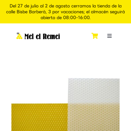
Del 27 de julio al 2 de agosto cerramos la tienda de la
calle Bisbe Barberà, 3 por vacaciones; el almacén seguirá
abierto de 08:00-16:00.
Saltar
al
contenido
Toggle
Navigati
Inicio
Quiénes somos
Tienda
Apiexperience Alcover
Contacto