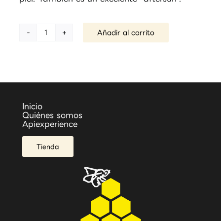
Añadir al carrito
Loción
corporal
de
propóleo
300ml
cantidad
Inicio
Quiénes somos
Apiexperience
Tienda