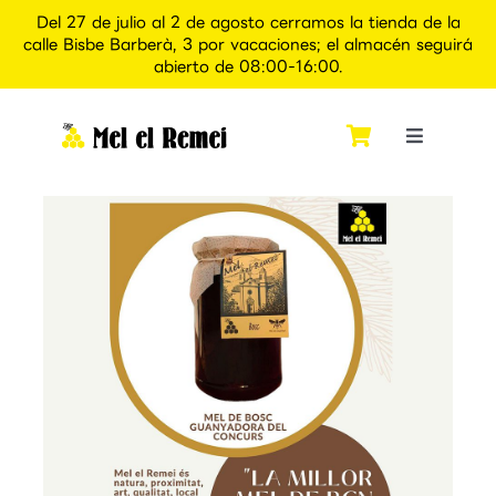
Del 27 de julio al 2 de agosto cerramos la tienda de la
calle Bisbe Barberà, 3 por vacaciones; el almacén seguirá
abierto de 08:00-16:00.
Saltar
al
contenido
Toggle
Navigati
Inicio
Quiénes somos
Tienda
Apiexperience Alcover
Contacto