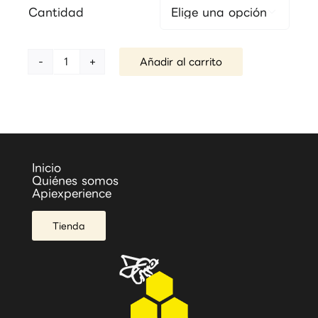
Cantidad

Añadir al carrito
Miel
de
Bosque
cantidad
Inicio
Quiénes somos
Apiexperience
Tienda