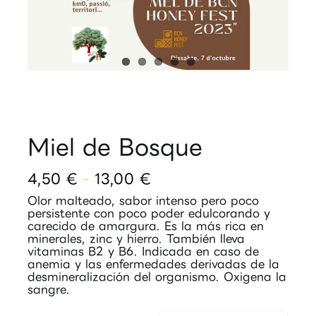
Miel de Bosque
Rango
4,50
€
-
13,00
€
de
Olor malteado, sabor intenso pero poco
precios:
persistente con poco poder edulcorando y
desde
carecido de amargura. Es la más rica en
4,50 €
minerales, zinc y hierro. También lleva
vitaminas B2 y B6. Indicada en caso de
hasta
anemia y las enfermedades derivadas de la
13,00 €
desmineralización del organismo. Oxigena la
sangre.