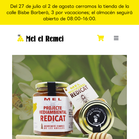
Del 27 de julio al 2 de agosto cerramos la tienda de la
calle Bisbe Barberà, 3 por vacaciones; el almacén seguirá
abierto de 08:00-16:00.
Saltar
al
contenido
Toggle
Navigati
Inicio
Quiénes somos
Tienda
Apiexperience Alcover
Contacto